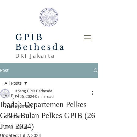
GPIB
Bethesda
DKI Jakarta
Post
All Posts
Litbang GPIB Bethesda
All Posts
Jun 26, 2024
0 min read
Ibadah Departemen Pelkes
Warta Jemaat
GPIB Bulan Pelkes GPIB (26
Khotbah
Juni 2024)
Tata Ibadah
Updated:
Jul 2, 2024