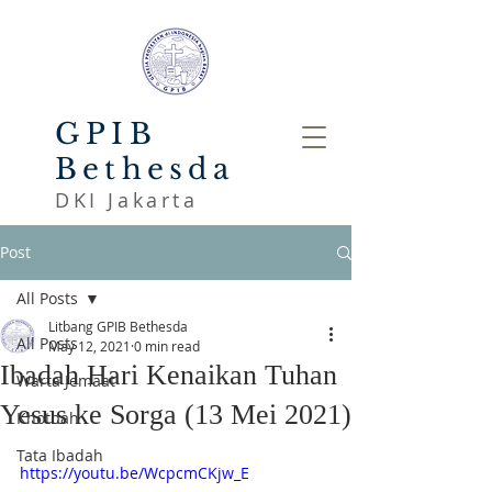
GPIB
Bethesda
DKI Jakarta
Post
All Posts
Litbang GPIB Bethesda
All Posts
May 12, 2021
0 min read
Ibadah Hari Kenaikan Tuhan
Warta Jemaat
Yesus ke Sorga (13 Mei 2021)
Khotbah
Tata Ibadah
https://youtu.be/WcpcmCKjw_E