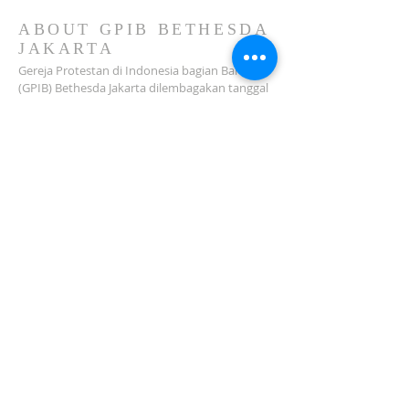
2026)
ABOUT GPIB BETHESDA
JAKARTA
Gereja Protestan di Indonesia bagian Barat
(GPIB) Bethesda Jakarta dilembagakan tanggal
18 Februari 1979 sebagai sebuah Jemaat
mandiri yang melakukan pelayanan di wilayah
Salemba, Percetakan Negara, Johar Baru,
Cempaka Putih dan sekitarnya…
ADDRESS
Jl. Kramat Jaya Baru I No.16, RT.2/RW.4, Johar
Baru
Kec. Johar Baru
Jakarta Pusat (10560)
Tel:
021-420 3624
jkt_gpibbethesda@yahoo.com
SUBSCRIBE FOR EMAILS