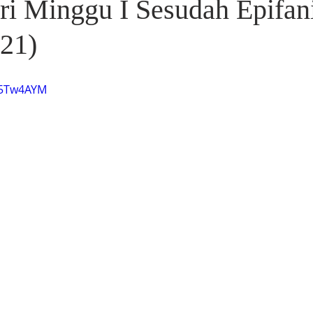
ri Minggu I Sesudah Epifan
021)
tY5Tw4AYM