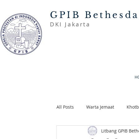
GPIB Bethesd
DKI Jakarta
H
All Posts
Warta Jemaat
Khot
Litbang GPIB Bet