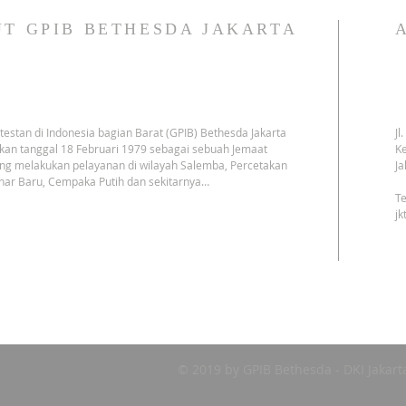
T GPIB BETHESDA JAKARTA
testan di Indonesia bagian Barat (GPIB) Bethesda Jakarta
Jl
kan tanggal 18 Februari 1979 sebagai sebuah Jemaat
Ke
ng melakukan pelayanan di wilayah Salemba, Percetakan
Ja
har Baru, Cempaka Putih dan sekitarnya…
Te
j
© 2019 by GPIB Bethesda - DKI Jakart