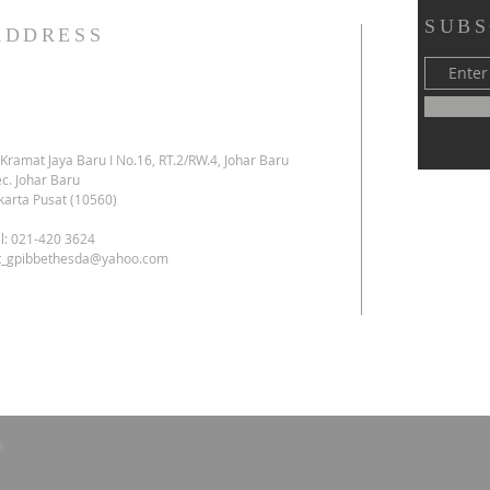
SUBS
ADDRESS
. Kramat Jaya Baru I No.16, RT.2/RW.4, Johar Baru
c. Johar Baru
karta Pusat (10560)
l: 021-420 3624
kt_gpibbethesda@yahoo.com
a