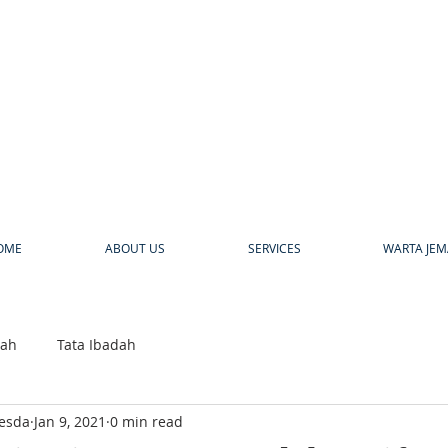
a
OME
ABOUT US
SERVICES
WARTA JEM
bah
Tata Ibadah
hesda
Jan 9, 2021
0 min read