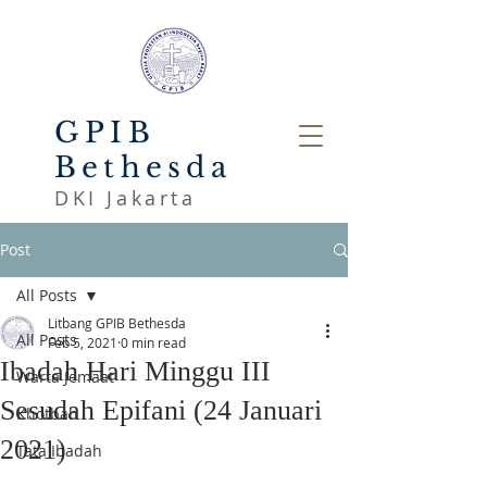
GPIB
Bethesda
DKI Jakarta
Post
All Posts
Litbang GPIB Bethesda
All Posts
Feb 5, 2021
0 min read
Ibadah Hari Minggu III
Warta Jemaat
Sesudah Epifani (24 Januari
Khotbah
2021)
Tata Ibadah