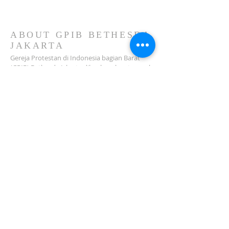
GPIB Bethesda (02 Agustus
2026)
ABOUT GPIB BETHESDA
JAKARTA
Gereja Protestan di Indonesia bagian Barat
(GPIB) Bethesda Jakarta dilembagakan tanggal
18 Februari 1979 sebagai sebuah Jemaat
mandiri yang melakukan pelayanan di wilayah
Salemba, Percetakan Negara, Johar Baru,
Cempaka Putih dan sekitarnya…
ADDRESS
Jl. Kramat Jaya Baru I No.16, RT.2/RW.4, Johar
Baru
Kec. Johar Baru
Jakarta Pusat (10560)
Tel:
021-420 3624
jkt_gpibbethesda@yahoo.com