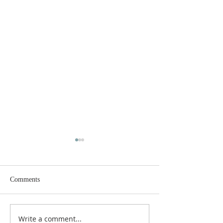
Comments
Write a comment...
Ibadah Minggu X Sesudah
Ibadah Gabungan 