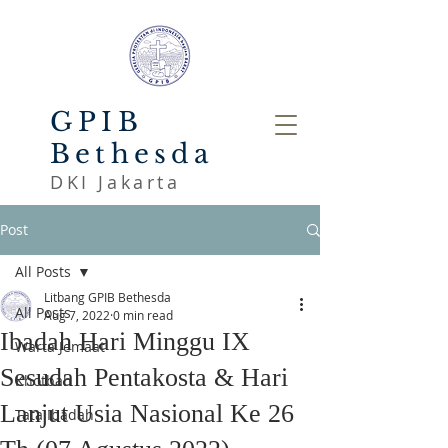
GPIB
Bethesda
DKI Jakarta
Post
All Posts
Litbang GPIB Bethesda
All Posts
Aug 7, 2022
0 min read
Ibadah Hari Minggu IX
Warta Jemaat
Sesudah Pentakosta & Hari
Khotbah
Lanjut Usia Nasional Ke 26
Tata Ibadah