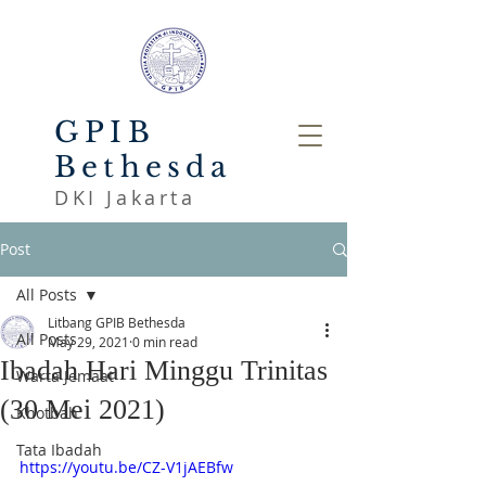
GPIB
Bethesda
DKI Jakarta
Post
All Posts
Litbang GPIB Bethesda
All Posts
May 29, 2021
0 min read
Ibadah Hari Minggu Trinitas
Warta Jemaat
(30 Mei 2021)
Khotbah
Tata Ibadah
https://youtu.be/CZ-V1jAEBfw