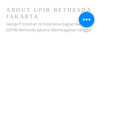
2026)
ABOUT GPIB BETHESDA
JAKARTA
Gereja Protestan di Indonesia bagian Barat
(GPIB) Bethesda Jakarta dilembagakan tanggal
18 Februari 1979 sebagai sebuah Jemaat
mandiri yang melakukan pelayanan di wilayah
Salemba, Percetakan Negara, Johar Baru,
Cempaka Putih dan sekitarnya…
ADDRESS
Jl. Kramat Jaya Baru I No.16, RT.2/RW.4, Johar
Baru
Kec. Johar Baru
Jakarta Pusat (10560)
Tel:
021-420 3624
jkt_gpibbethesda@yahoo.com
SUBSCRIBE FOR EMAILS