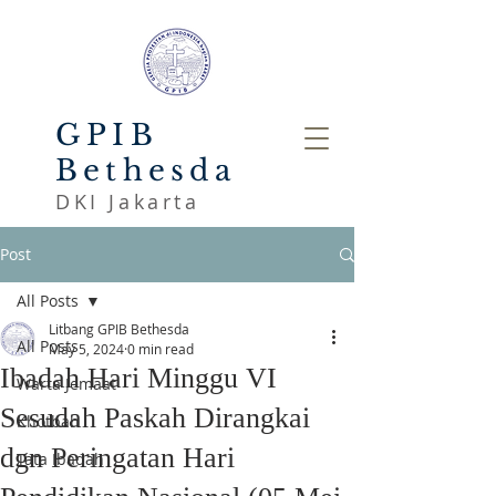
GPIB
Bethesda
DKI Jakarta
Post
All Posts
Litbang GPIB Bethesda
All Posts
May 5, 2024
0 min read
Ibadah Hari Minggu VI
Warta Jemaat
Sesudah Paskah Dirangkai
Khotbah
dgn Peringatan Hari
Tata Ibadah