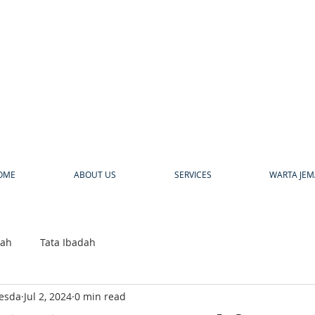
a
OME
ABOUT US
SERVICES
WARTA JEM
bah
Tata Ibadah
hesda
Jul 2, 2024
0 min read