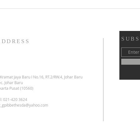
Ibadah Minggu X Sesudah
Ibad
Pentakosta & Syukur HUT ke-
GPIB 
45 YAPENDIK GPIB - GPIB
Bethesda (02 Agustus 2026)
SUBS
ADDRESS
. Kramat Jaya Baru I No.16, RT.2/RW.4, Johar Baru
c. Johar Baru
karta Pusat (10560)
l: 021-420 3624
kt_gpibbethesda@yahoo.com