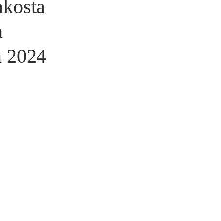
akosta
n
n 2024