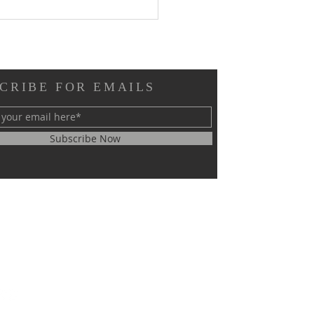
ah Gabungan Keluarga -
Bethesda (29 Juli 2026)
CRIBE FOR EMAILS
Subscribe Now