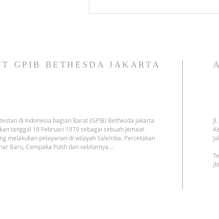
kembali... 🙏🙏
T GPIB BETHESDA JAKARTA
testan di Indonesia bagian Barat (GPIB) Bethesda Jakarta
Jl
kan tanggal 18 Februari 1979 sebagai sebuah Jemaat
Ke
ng melakukan pelayanan di wilayah Salemba, Percetakan
Ja
har Baru, Cempaka Putih dan sekitarnya…
Te
j