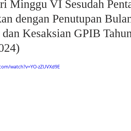
ri Minggu VI Sesudah Pent
kan dengan Penutupan Bula
 dan Kesaksian GPIB Tahu
2024)
.com/watch?v=YO-zZUVXd9E