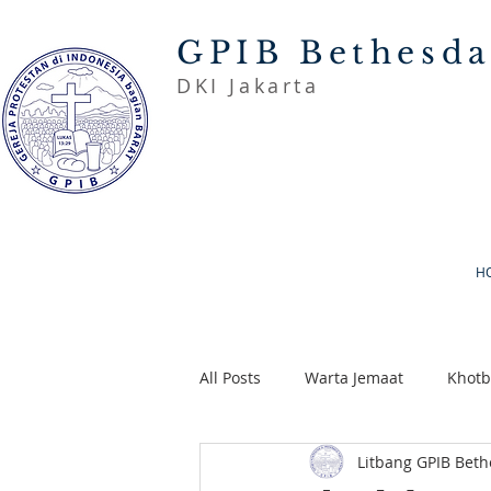
GPIB Bethesd
DKI Jakarta
H
All Posts
Warta Jemaat
Khot
Litbang GPIB Bet