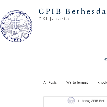
GPIB Bethesd
DKI Jakarta
H
All Posts
Warta Jemaat
Khot
Litbang GPIB Bet