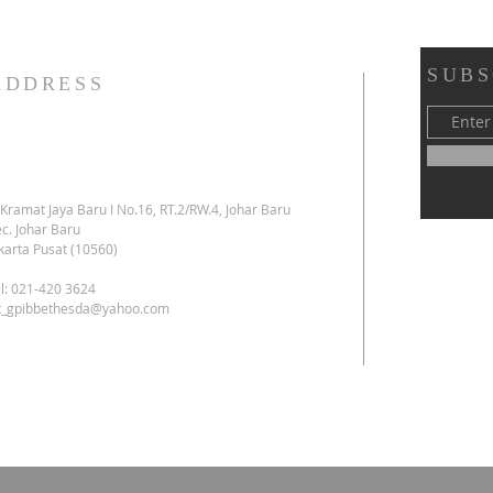
45 YAPENDIK GPIB - GPIB
Bethesda (02 Agustus 2026)
SUBS
ADDRESS
. Kramat Jaya Baru I No.16, RT.2/RW.4, Johar Baru
c. Johar Baru
karta Pusat (10560)
l: 021-420 3624
kt_gpibbethesda@yahoo.com