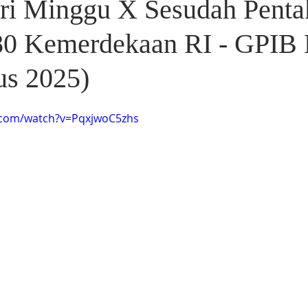
ri Minggu X Sesudah Penta
0 Kemerdekaan RI - GPIB 
us 2025)
.com/watch?v=PqxjwoC5zhs