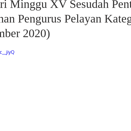
ri Minggu XV Sesudah Pent
an Pengurus Pelayan Kateg
mber 2020)
c__jiyQ