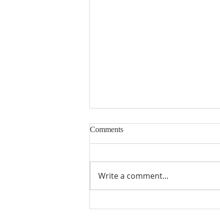
Ibadah Keluarga - GPIB
Comments
Bethesda (05 Agustus 2026)
Ibadah Keluarga - GPIB
Bethesda (05 Agustus 2026)
Write a comment...
akan diupload beberapa saat
lagi... Mohon akses link ini
kembali... 🙏🙏