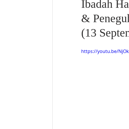
Ibadah Ha
& Peneguh
(13 Septe
https://youtu.be/NjOk