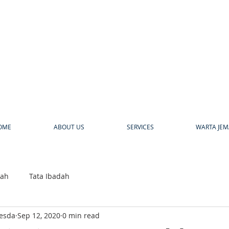
a
OME
ABOUT US
SERVICES
WARTA JEM
bah
Tata Ibadah
hesda
Sep 12, 2020
0 min read