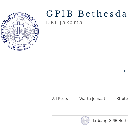
GPIB Bethesd
DKI Jakarta
H
All Posts
Warta Jemaat
Khot
Litbang GPIB Bet