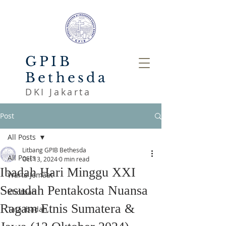
GPIB
Bethesda
DKI Jakarta
Post
All Posts
Litbang GPIB Bethesda
All Posts
Oct 13, 2024
0 min read
Ibadah Hari Minggu XXI
Warta Jemaat
Sesudah Pentakosta Nuansa
Khotbah
Ragam Etnis Sumatera &
Tata Ibadah