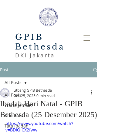
GPIB
Bethesda
DKI Jakarta
Post
All Posts
Litbang GPIB Bethesda
All Posts
Dec 25, 2025
0 min read
Ibadah Hari Natal - GPIB
Warta Jemaat
Bethesda (25 Desember 2025)
Khotbah
https://www.youtube.com/watch?
Tata Ibadah
v=BDIQlCX2fww