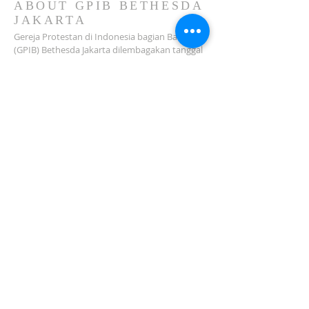
ABOUT GPIB BETHESDA
JAKARTA
Gereja Protestan di Indonesia bagian Barat
(GPIB) Bethesda Jakarta dilembagakan tanggal
18 Februari 1979 sebagai sebuah Jemaat
mandiri yang melakukan pelayanan di wilayah
Salemba, Percetakan Negara, Johar Baru,
Cempaka Putih dan sekitarnya…
ADDRESS
Jl. Kramat Jaya Baru I No.16, RT.2/RW.4, Johar
Baru
Kec. Johar Baru
Jakarta Pusat (10560)
Tel:
021-420 3624
jkt_gpibbethesda@yahoo.com
SUBSCRIBE FOR EMAILS