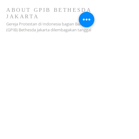
2026)
ABOUT GPIB BETHESDA
JAKARTA
Gereja Protestan di Indonesia bagian Barat
(GPIB) Bethesda Jakarta dilembagakan tanggal
18 Februari 1979 sebagai sebuah Jemaat
mandiri yang melakukan pelayanan di wilayah
Salemba, Percetakan Negara, Johar Baru,
Cempaka Putih dan sekitarnya…
ADDRESS
Jl. Kramat Jaya Baru I No.16, RT.2/RW.4, Johar
Baru
Kec. Johar Baru
Jakarta Pusat (10560)
Tel:
021-420 3624
jkt_gpibbethesda@yahoo.com
SUBSCRIBE FOR EMAILS