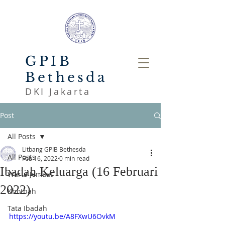
GPIB
Bethesda
DKI Jakarta
Post
All Posts
Litbang GPIB Bethesda
All Posts
Feb 16, 2022
0 min read
Ibadah Keluarga (16 Februari
Warta Jemaat
2022)
Khotbah
Tata Ibadah
https://youtu.be/A8FXwU6OvkM