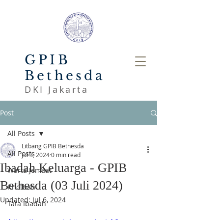
GPIB
Bethesda
DKI Jakarta
Post
All Posts
Litbang GPIB Bethesda
All Posts
Jul 3, 2024
0 min read
Ibadah Keluarga - GPIB
Warta Jemaat
Bethesda (03 Juli 2024)
Khotbah
Updated:
Jul 6, 2024
Tata Ibadah