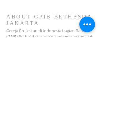
GPIB Bethesda (02 Agustus
2026)
ABOUT GPIB BETHESDA
JAKARTA
Gereja Protestan di Indonesia bagian Barat
(GPIB) Bethesda Jakarta dilembagakan tanggal
18 Februari 1979 sebagai sebuah Jemaat
mandiri yang melakukan pelayanan di wilayah
Salemba, Percetakan Negara, Johar Baru,
Cempaka Putih dan sekitarnya…
ADDRESS
Jl. Kramat Jaya Baru I No.16, RT.2/RW.4, Johar
Baru
Kec. Johar Baru
Jakarta Pusat (10560)
Tel:
021-420 3624
jkt_gpibbethesda@yahoo.com
SUBSCRIBE FOR EMAILS