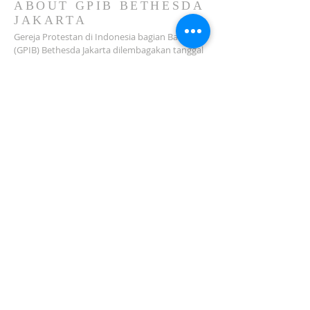
ABOUT GPIB BETHESDA
JAKARTA
Gereja Protestan di Indonesia bagian Barat
(GPIB) Bethesda Jakarta dilembagakan tanggal
18 Februari 1979 sebagai sebuah Jemaat
mandiri yang melakukan pelayanan di wilayah
Salemba, Percetakan Negara, Johar Baru,
Cempaka Putih dan sekitarnya…
ADDRESS
Jl. Kramat Jaya Baru I No.16, RT.2/RW.4, Johar
Baru
Kec. Johar Baru
Jakarta Pusat (10560)
Tel:
021-420 3624
jkt_gpibbethesda@yahoo.com
SUBSCRIBE FOR EMAILS