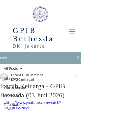
GPIB
Bethesda
DKI Jakarta
Post
All Posts
Litbang GPIB Bethesda
All Posts
Jun 2
0 min read
Ibadah Keluarga - GPIB
Warta Jemaat
Bethesda (03 Juni 2026)
Khotbah
https://www.youtube.com/watch?
Tata Ibadah
v=_EpFEvvNrVk