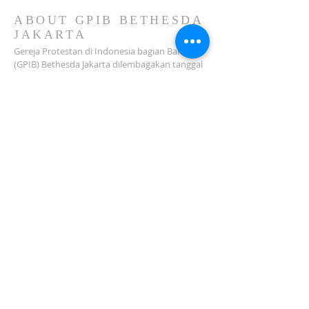
2026)
ABOUT GPIB BETHESDA
JAKARTA
Gereja Protestan di Indonesia bagian Barat
(GPIB) Bethesda Jakarta dilembagakan tanggal
18 Februari 1979 sebagai sebuah Jemaat
mandiri yang melakukan pelayanan di wilayah
Salemba, Percetakan Negara, Johar Baru,
Cempaka Putih dan sekitarnya…
ADDRESS
Jl. Kramat Jaya Baru I No.16, RT.2/RW.4, Johar
Baru
Kec. Johar Baru
Jakarta Pusat (10560)
Tel:
021-420 3624
jkt_gpibbethesda@yahoo.com
SUBSCRIBE FOR EMAILS