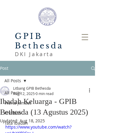
GPIB
Bethesda
DKI Jakarta
Post
All Posts
Litbang GPIB Bethesda
All Posts
Aug 12, 2025
0 min read
Ibadah Keluarga - GPIB
Warta Jemaat
Bethesda (13 Agustus 2025)
Khotbah
Updated:
Aug 18, 2025
Tata Ibadah
https://www.youtube.com/watch?