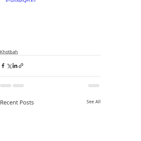
v=UhX6fQFrx-I
Khotbah
Recent Posts
See All