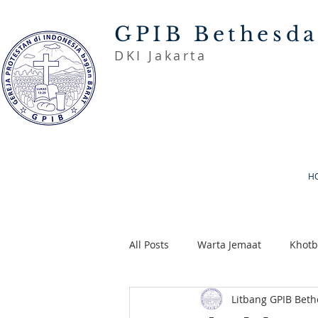
GPIB Bethesd
DKI Jakarta
H
All Posts
Warta Jemaat
Khot
Litbang GPIB Bet