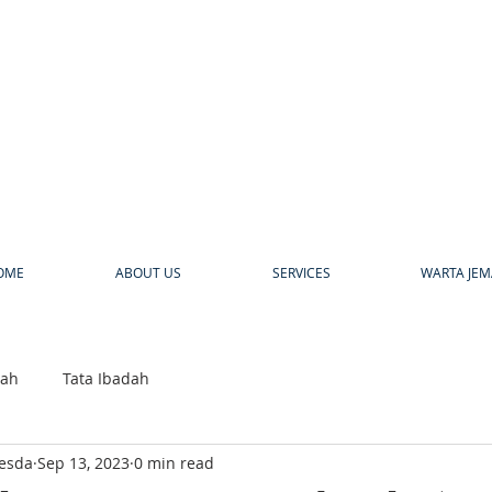
a
OME
ABOUT US
SERVICES
WARTA JEM
bah
Tata Ibadah
hesda
Sep 13, 2023
0 min read