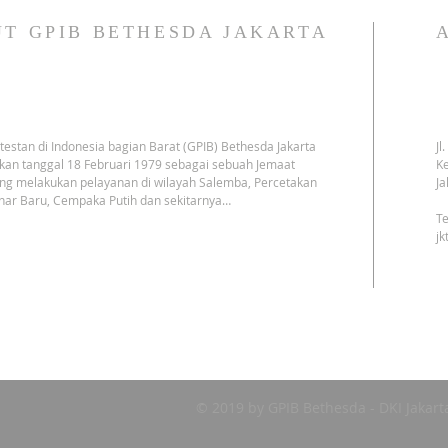
T GPIB BETHESDA JAKARTA
testan di Indonesia bagian Barat (GPIB) Bethesda Jakarta
Jl
kan tanggal 18 Februari 1979 sebagai sebuah Jemaat
Ke
ng melakukan pelayanan di wilayah Salemba, Percetakan
Ja
har Baru, Cempaka Putih dan sekitarnya…
Te
j
© 2019 by GPIB Bethesda - DKI Jakart