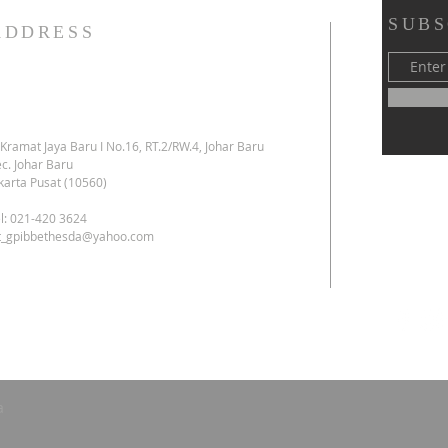
SUBS
ADDRESS
. Kramat Jaya Baru I No.16, RT.2/RW.4, Johar Baru
c. Johar Baru
karta Pusat (10560)
l: 021-420 3624
kt_gpibbethesda@yahoo.com
a