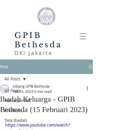
GPIB
Bethesda
DKI Jakarta
Post
All Posts
Litbang GPIB Bethesda
All Posts
Feb 15, 2023
0 min read
Ibadah Keluarga - GPIB
Warta Jemaat
Bethesda (15 Februari 2023)
Khotbah
Tata Ibadah
https://www.youtube.com/watch?