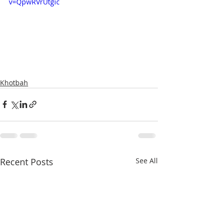
v=QpwRVrUtgic
Khotbah
Recent Posts
See All