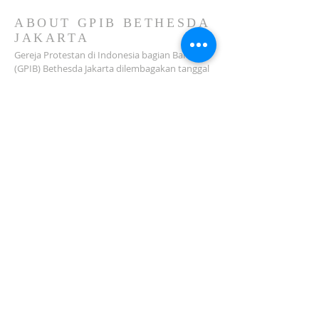
2026)
ABOUT GPIB BETHESDA
JAKARTA
Gereja Protestan di Indonesia bagian Barat
(GPIB) Bethesda Jakarta dilembagakan tanggal
18 Februari 1979 sebagai sebuah Jemaat
mandiri yang melakukan pelayanan di wilayah
Salemba, Percetakan Negara, Johar Baru,
Cempaka Putih dan sekitarnya…
ADDRESS
Jl. Kramat Jaya Baru I No.16, RT.2/RW.4, Johar
Baru
Kec. Johar Baru
Jakarta Pusat (10560)
Tel:
021-420 3624
jkt_gpibbethesda@yahoo.com
SUBSCRIBE FOR EMAILS