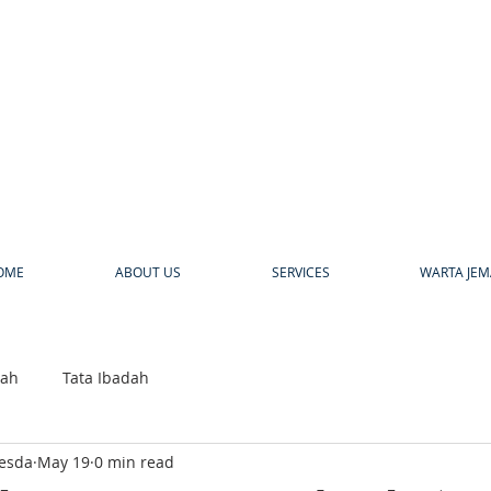
a
OME
ABOUT US
SERVICES
WARTA JEM
bah
Tata Ibadah
hesda
May 19
0 min read