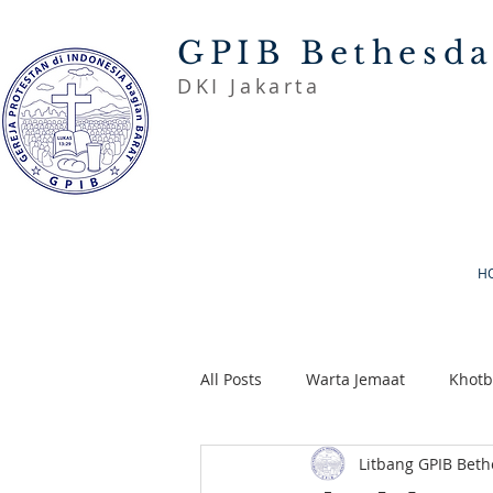
GPIB Bethesd
DKI Jakarta
H
All Posts
Warta Jemaat
Khot
Litbang GPIB Bet