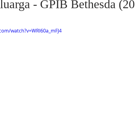
luarga - GPIB Bethesda (2
.com/watch?v=WRl60a_mFJ4