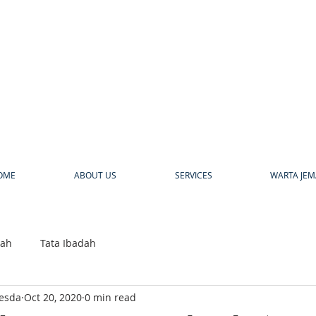
a
OME
ABOUT US
SERVICES
WARTA JEM
bah
Tata Ibadah
hesda
Oct 20, 2020
0 min read