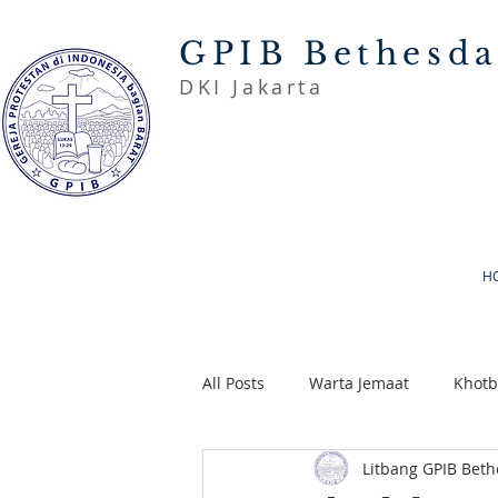
GPIB Bethesd
DKI Jakarta
H
All Posts
Warta Jemaat
Khot
Litbang GPIB Bet