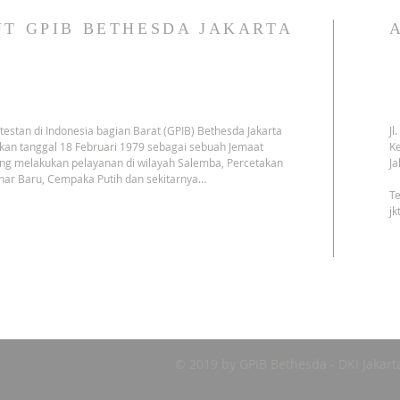
T GPIB BETHESDA JAKARTA
testan di Indonesia bagian Barat (GPIB) Bethesda Jakarta
Jl
kan tanggal 18 Februari 1979 sebagai sebuah Jemaat
Ke
ng melakukan pelayanan di wilayah Salemba, Percetakan
Ja
har Baru, Cempaka Putih dan sekitarnya…
Te
j
© 2019 by GPIB Bethesda - DKI Jakart