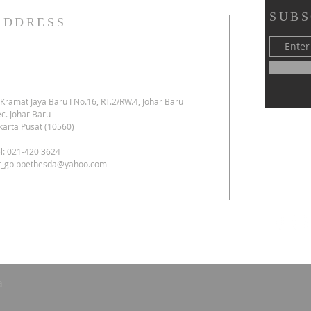
SUBS
ADDRESS
. Kramat Jaya Baru I No.16, RT.2/RW.4, Johar Baru
c. Johar Baru
karta Pusat (10560)
l: 021-420 3624
kt_gpibbethesda@yahoo.com
a