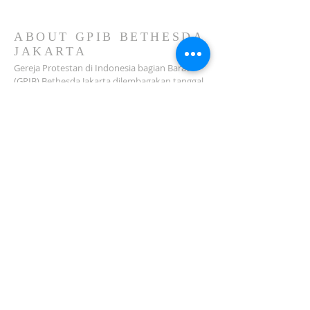
GPIB Bethesda (02 Agustus
2026)
ABOUT GPIB BETHESDA
JAKARTA
Gereja Protestan di Indonesia bagian Barat
(GPIB) Bethesda Jakarta dilembagakan tanggal
18 Februari 1979 sebagai sebuah Jemaat
mandiri yang melakukan pelayanan di wilayah
Salemba, Percetakan Negara, Johar Baru,
Cempaka Putih dan sekitarnya…
ADDRESS
Jl. Kramat Jaya Baru I No.16, RT.2/RW.4, Johar
Baru
Kec. Johar Baru
Jakarta Pusat (10560)
Tel:
021-420 3624
jkt_gpibbethesda@yahoo.com
SUBSCRIBE FOR EMAILS