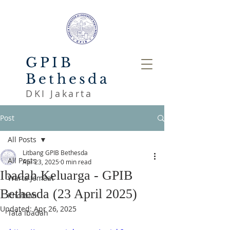
GPIB
Bethesda
DKI Jakarta
Post
All Posts
Litbang GPIB Bethesda
All Posts
Apr 23, 2025
0 min read
Ibadah Keluarga - GPIB
Warta Jemaat
Bethesda (23 April 2025)
Khotbah
Updated:
Apr 26, 2025
Tata Ibadah