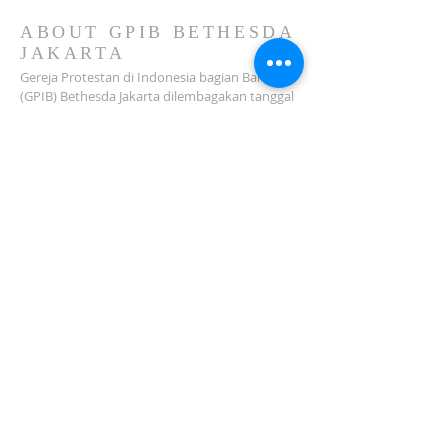
2026)
ABOUT GPIB BETHESDA
JAKARTA
Gereja Protestan di Indonesia bagian Barat
(GPIB) Bethesda Jakarta dilembagakan tanggal
18 Februari 1979 sebagai sebuah Jemaat
mandiri yang melakukan pelayanan di wilayah
Salemba, Percetakan Negara, Johar Baru,
Cempaka Putih dan sekitarnya…
ADDRESS
Jl. Kramat Jaya Baru I No.16, RT.2/RW.4, Johar
Baru
Kec. Johar Baru
Jakarta Pusat (10560)
Tel:
021-420 3624
jkt_gpibbethesda@yahoo.com
SUBSCRIBE FOR EMAILS