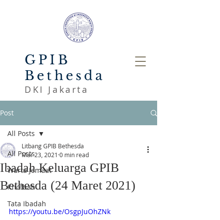
GPIB
Bethesda
DKI Jakarta
Post
All Posts
Litbang GPIB Bethesda
All Posts
Mar 23, 2021
0 min read
Ibadah Keluarga GPIB
Warta Jemaat
Bethesda (24 Maret 2021)
Khotbah
Tata Ibadah
https://youtu.be/OsgpJuOhZNk