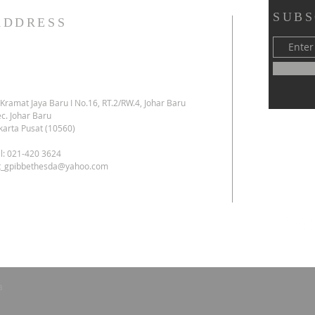
SUBS
ADDRESS
. Kramat Jaya Baru I No.16, RT.2/RW.4, Johar Baru
c. Johar Baru
karta Pusat (10560)
l: 021-420 3624
kt_gpibbethesda@yahoo.com
a