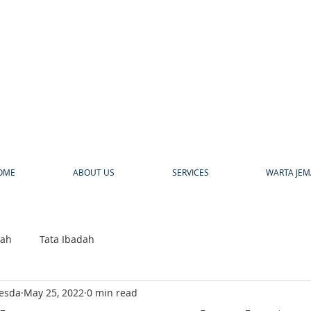
a
OME
ABOUT US
SERVICES
WARTA JEM
bah
Tata Ibadah
hesda
May 25, 2022
0 min read