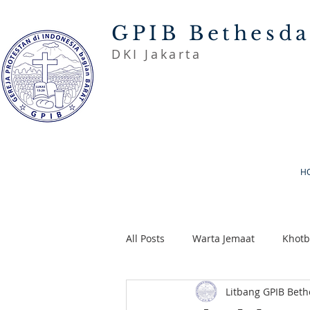
GPIB Bethesd
DKI Jakarta
H
All Posts
Warta Jemaat
Khot
Litbang GPIB Bet