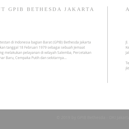
T GPIB BETHESDA JAKARTA
testan di Indonesia bagian Barat (GPIB) Bethesda Jakarta
Jl
kan tanggal 18 Februari 1979 sebagai sebuah Jemaat
Ke
ng melakukan pelayanan di wilayah Salemba, Percetakan
Ja
har Baru, Cempaka Putih dan sekitarnya…
Te
j
© 2019 by GPIB Bethesda - DKI Jakart