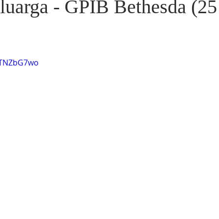
luarga - GPIB Bethesda (2
MCTNZbG7wo