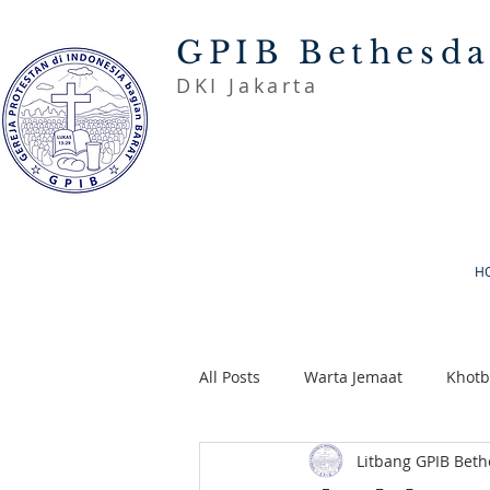
GPIB Bethesd
DKI Jakarta
H
All Posts
Warta Jemaat
Khot
Litbang GPIB Bet