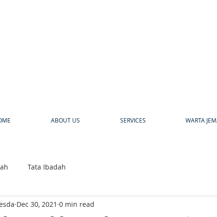
a
OME
ABOUT US
SERVICES
WARTA JEM
bah
Tata Ibadah
hesda
Dec 30, 2021
0 min read