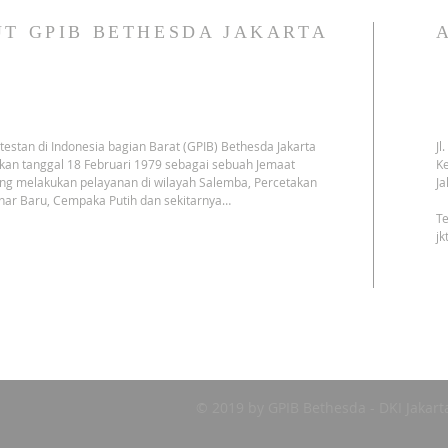
T GPIB BETHESDA JAKARTA
testan di Indonesia bagian Barat (GPIB) Bethesda Jakarta
Jl
kan tanggal 18 Februari 1979 sebagai sebuah Jemaat
Ke
ng melakukan pelayanan di wilayah Salemba, Percetakan
Ja
har Baru, Cempaka Putih dan sekitarnya…
Te
j
© 2019 by GPIB Bethesda - DKI Jakart