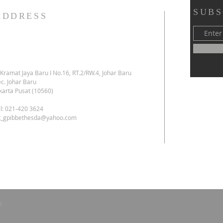
SUBS
ADDRESS
. Kramat Jaya Baru I No.16, RT.2/RW.4, Johar Baru
c. Johar Baru
karta Pusat (10560)
l: 021-420 3624
kt_gpibbethesda@yahoo.com
a