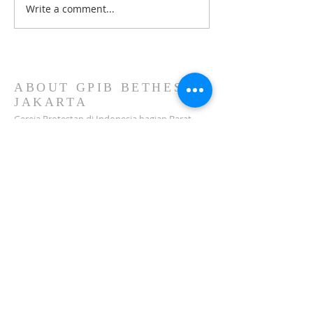
Write a comment...
Ibadah Minggu X Sesudah
Ibadah Gabungan 
Pentakosta & Syukur HUT
GPIB Bethesda (29
ke-45 YAPENDIK GPIB -
2026)
GPIB Bethesda (02 Agustus
2026)
ABOUT GPIB BETHESDA
JAKARTA
Gereja Protestan di Indonesia bagian Barat
(GPIB) Bethesda Jakarta dilembagakan tanggal
18 Februari 1979 sebagai sebuah Jemaat
mandiri yang melakukan pelayanan di wilayah
Salemba, Percetakan Negara, Johar Baru,
Cempaka Putih dan sekitarnya…
ADDRESS
Jl. Kramat Jaya Baru I No.16, RT.2/RW.4, Johar
Baru
Kec. Johar Baru
Jakarta Pusat (10560)