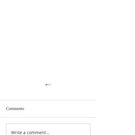
Comments
Write a comment...
Ibadah Minggu X Sesudah
Ibadah Gabungan 