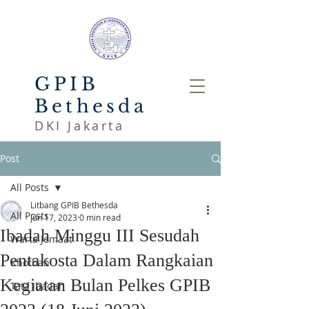
GPIB
Bethesda
DKI Jakarta
Post
All Posts
Litbang GPIB Bethesda
All Posts
Jun 17, 2023
0 min read
Ibadah Minggu III Sesudah
Warta Jemaat
Pentakosta Dalam Rangkaian
Khotbah
Kegiatan Bulan Pelkes GPIB
Tata Ibadah