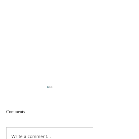
Comments
Write a comment...
Ibadah Minggu X Sesudah
Ibadah Gabungan 