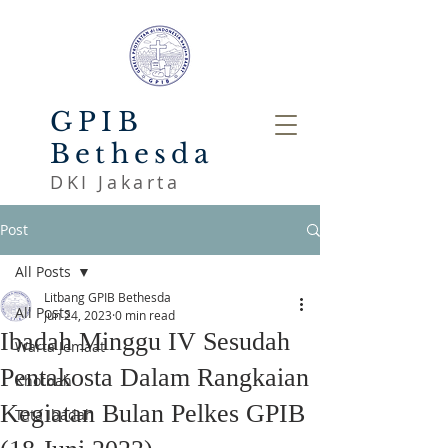
GPIB
Bethesda
DKI Jakarta
Post
All Posts
Litbang GPIB Bethesda
All Posts
Jun 24, 2023
0 min read
Ibadah Minggu IV Sesudah
Warta Jemaat
Pentakosta Dalam Rangkaian
Khotbah
Kegiatan Bulan Pelkes GPIB
Tata Ibadah