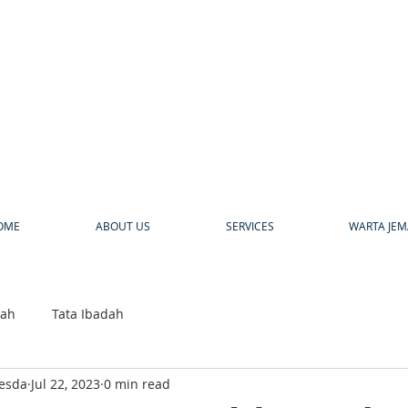
a
OME
ABOUT US
SERVICES
WARTA JEM
bah
Tata Ibadah
hesda
Jul 22, 2023
0 min read