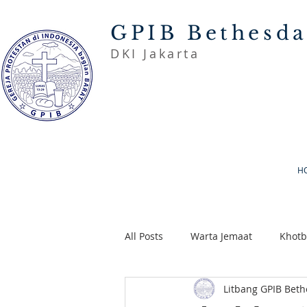
GPIB Bethesd
DKI Jakarta
H
All Posts
Warta Jemaat
Khot
Litbang GPIB Bet