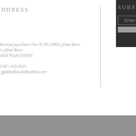
SUBS
ADDRESS
. Kramat Jaya Baru I No.16, RT.2/RW.4, Johar Baru
c. Johar Baru
karta Pusat (10560)
l: 021-420 3624
kt_gpibbethesda@yahoo.com
a