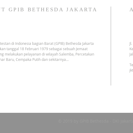
T GPIB BETHESDA JAKARTA
testan di Indonesia bagian Barat (GPIB) Bethesda Jakarta
Jl
kan tanggal 18 Februari 1979 sebagai sebuah Jemaat
Ke
ng melakukan pelayanan di wilayah Salemba, Percetakan
Ja
har Baru, Cempaka Putih dan sekitarnya…
Te
j
© 2019 by GPIB Bethesda - DKI Jakart