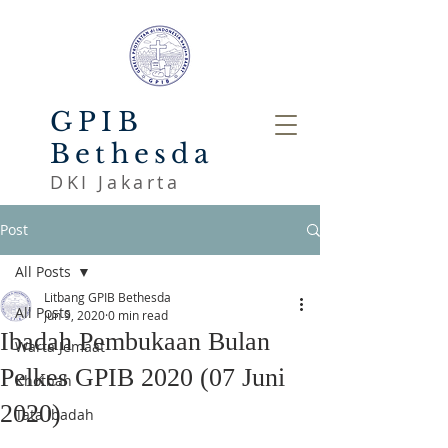
GPIB
Bethesda
DKI Jakarta
Post
All Posts
Litbang GPIB Bethesda
All Posts
Jun 9, 2020
0 min read
Ibadah Pembukaan Bulan
Warta Jemaat
Pelkes GPIB 2020 (07 Juni
Khotbah
2020)
Tata Ibadah