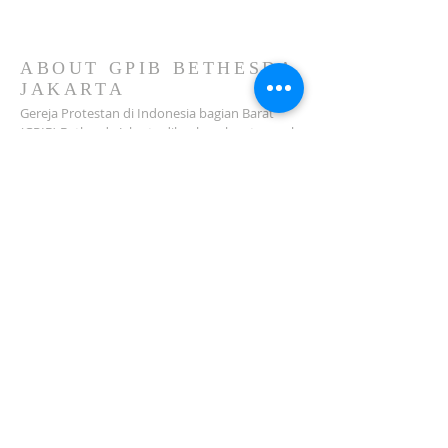
GPIB Bethesda (02 Agustus
2026)
ABOUT GPIB BETHESDA
JAKARTA
Gereja Protestan di Indonesia bagian Barat
(GPIB) Bethesda Jakarta dilembagakan tanggal
18 Februari 1979 sebagai sebuah Jemaat
mandiri yang melakukan pelayanan di wilayah
Salemba, Percetakan Negara, Johar Baru,
Cempaka Putih dan sekitarnya…
ADDRESS
Jl. Kramat Jaya Baru I No.16, RT.2/RW.4, Johar
Baru
Kec. Johar Baru
Jakarta Pusat (10560)
Tel:
021-420 3624
jkt_gpibbethesda@yahoo.com