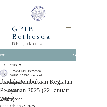
GPIB
Bethesda
DKI Jakarta
Post
All Posts
Litbang GPIB Bethesda
All Posts
Jan 22, 2025
0 min read
Ibadah Pembukaan Kegiatan
Warta Jemaat
Pelayanan 2025 (22 Januari
Khotbah
2025)
Tata Ibadah
Updated:
Jan 25, 2025