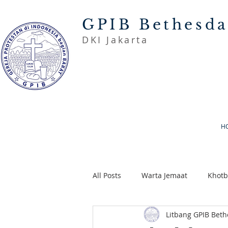
GPIB Bethesd
DKI Jakarta
H
All Posts
Warta Jemaat
Khot
Litbang GPIB Bet