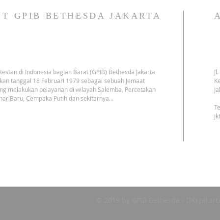
T GPIB BETHESDA JAKARTA
testan di Indonesia bagian Barat (GPIB) Bethesda Jakarta
Jl
kan tanggal 18 Februari 1979 sebagai sebuah Jemaat
Ke
ng melakukan pelayanan di wilayah Salemba, Percetakan
Ja
har Baru, Cempaka Putih dan sekitarnya…
Te
j
© 2019 by GPIB Bethesda - DKI Jakart