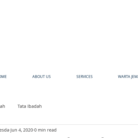
a
OME
ABOUT US
SERVICES
WARTA JEM
bah
Tata Ibadah
hesda
Jun 4, 2020
0 min read