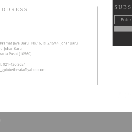
SUBS
ADDRESS
. Kramat Jaya Baru I No.16, RT.2/RW.4, Johar Baru
c. Johar Baru
karta Pusat (10560)
l: 021-420 3624
kt_gpibbethesda@yahoo.com
a