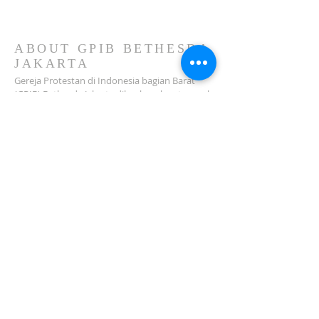
GPIB Bethesda (02 Agustus
2026)
ABOUT GPIB BETHESDA
JAKARTA
Gereja Protestan di Indonesia bagian Barat
(GPIB) Bethesda Jakarta dilembagakan tanggal
18 Februari 1979 sebagai sebuah Jemaat
mandiri yang melakukan pelayanan di wilayah
Salemba, Percetakan Negara, Johar Baru,
Cempaka Putih dan sekitarnya…
ADDRESS
Jl. Kramat Jaya Baru I No.16, RT.2/RW.4, Johar
Baru
Kec. Johar Baru
Jakarta Pusat (10560)
Tel:
021-420 3624
jkt_gpibbethesda@yahoo.com