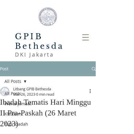
GPIB
Bethesda
DKI Jakarta
Post
All Posts
Litbang GPIB Bethesda
All Posts
Mar 26, 2023
0 min read
Ibadah Tematis Hari Minggu
Warta Jemaat
II Pra-Paskah (26 Maret
Khotbah
2023)
Tata Ibadah