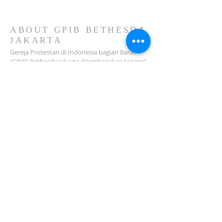
ABOUT GPIB BETHESDA
JAKARTA
Gereja Protestan di Indonesia bagian Barat
(GPIB) Bethesda Jakarta dilembagakan tanggal
18 Februari 1979 sebagai sebuah Jemaat
mandiri yang melakukan pelayanan di wilayah
Salemba, Percetakan Negara, Johar Baru,
Cempaka Putih dan sekitarnya…
ADDRESS
Jl. Kramat Jaya Baru I No.16, RT.2/RW.4, Johar
Baru
Kec. Johar Baru
Jakarta Pusat (10560)
Tel:
021-420 3624
jkt_gpibbethesda@yahoo.com
SUBSCRIBE FOR EMAILS