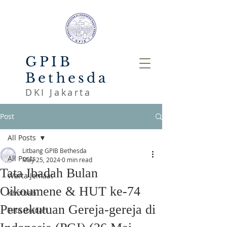
GPIB
Bethesda
DKI Jakarta
Post
All Posts
Litbang GPIB Bethesda
All Posts
May 25, 2024
0 min read
Tata Ibadah Bulan
Warta Jemaat
Oikoumene & HUT ke-74
Khotbah
Persekutuan Gereja-gereja di
Tata Ibadah