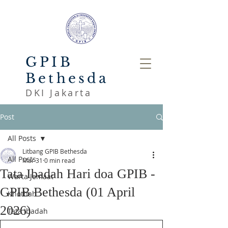
GPIB
Bethesda
DKI Jakarta
Post
All Posts
Litbang GPIB Bethesda
All Posts
Mar 31
0 min read
Tata Ibadah Hari doa GPIB -
Warta Jemaat
GPIB Bethesda (01 April
Khotbah
2026)
Tata Ibadah