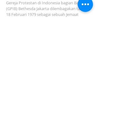
Gereja Protestan di Indonesia bagian Barat
(GPIB) Bethesda Jakarta dilembagakan tanggal
18 Februari 1979 sebagai sebuah Jemaat
mandiri yang melakukan pelayanan di wilayah
Salemba, Percetakan Negara, Johar Baru,
Cempaka Putih dan sekitarnya…
ADDRESS
Jl. Kramat Jaya Baru I No.16, RT.2/RW.4, Johar
Baru
Kec. Johar Baru
Jakarta Pusat (10560)
Tel:
021-420 3624
jkt_gpibbethesda@yahoo.com
SUBSCRIBE FOR EMAILS
Subscribe Now