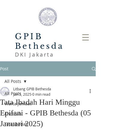
GPIB
Bethesda
DKI Jakarta
Post
All Posts
Litbang GPIB Bethesda
All Posts
Jan 5, 2025
0 min read
Tata Ibadah Hari Minggu
Warta Jemaat
Epifani - GPIB Bethesda (05
Khotbah
Januari 2025)
Tata Ibadah