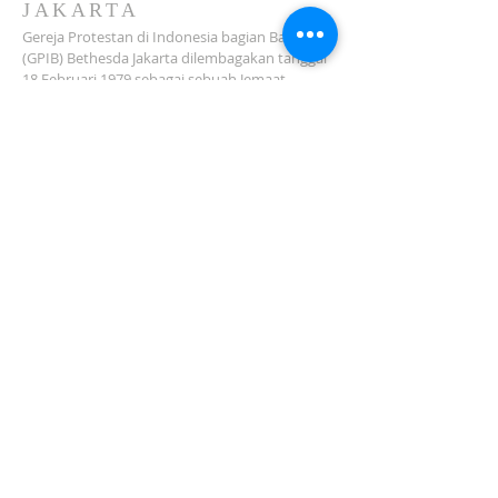
JAKARTA
Gereja Protestan di Indonesia bagian Barat
(GPIB) Bethesda Jakarta dilembagakan tanggal
18 Februari 1979 sebagai sebuah Jemaat
mandiri yang melakukan pelayanan di wilayah
Salemba, Percetakan Negara, Johar Baru,
Cempaka Putih dan sekitarnya…
ADDRESS
Jl. Kramat Jaya Baru I No.16, RT.2/RW.4, Johar
Baru
Kec. Johar Baru
Jakarta Pusat (10560)
Tel:
021-420 3624
jkt_gpibbethesda@yahoo.com
SUBSCRIBE FOR EMAILS
Subscribe Now