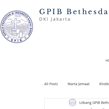
GPIB Bethesd
DKI Jakarta
H
All Posts
Warta Jemaat
Khot
Litbang GPIB Bet