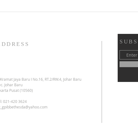
(02 Agustus 2026): 👇 👇 👇
SUBS
ADDRESS
. Kramat Jaya Baru I No.16, RT.2/RW.4, Johar Baru
c. Johar Baru
karta Pusat (10560)
l: 021-420 3624
kt_gpibbethesda@yahoo.com