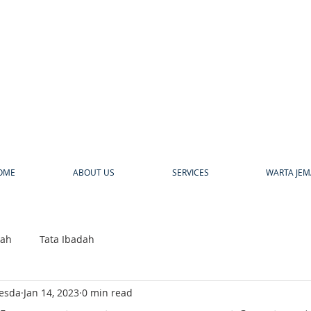
a
OME
ABOUT US
SERVICES
WARTA JEM
bah
Tata Ibadah
hesda
Jan 14, 2023
0 min read