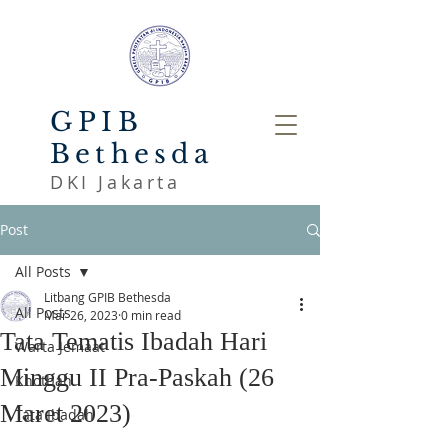
GPIB
Bethesda
DKI Jakarta
Post
All Posts
Litbang GPIB Bethesda
All Posts
Mar 26, 2023
0 min read
Tata Tematis Ibadah Hari
Warta Jemaat
Minggu II Pra-Paskah (26
Khotbah
Maret 2023)
Tata Ibadah