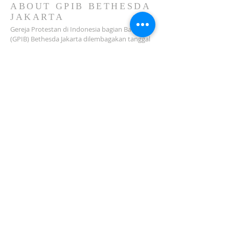
ABOUT GPIB BETHESDA
JAKARTA
Gereja Protestan di Indonesia bagian Barat
(GPIB) Bethesda Jakarta dilembagakan tanggal
18 Februari 1979 sebagai sebuah Jemaat
mandiri yang melakukan pelayanan di wilayah
Salemba, Percetakan Negara, Johar Baru,
Cempaka Putih dan sekitarnya…
ADDRESS
Jl. Kramat Jaya Baru I No.16, RT.2/RW.4, Johar
Baru
Kec. Johar Baru
Jakarta Pusat (10560)
Tel:
021-420 3624
jkt_gpibbethesda@yahoo.com
SUBSCRIBE FOR EMAILS