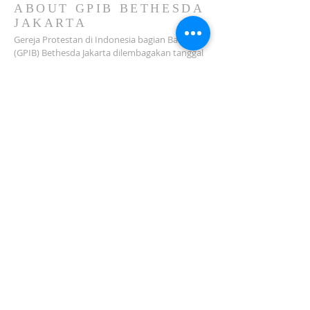
ABOUT GPIB BETHESDA
JAKARTA
Gereja Protestan di Indonesia bagian Barat
(GPIB) Bethesda Jakarta dilembagakan tanggal
18 Februari 1979 sebagai sebuah Jemaat
mandiri yang melakukan pelayanan di wilayah
Salemba, Percetakan Negara, Johar Baru,
Cempaka Putih dan sekitarnya…
ADDRESS
Jl. Kramat Jaya Baru I No.16, RT.2/RW.4, Johar
Baru
Kec. Johar Baru
Jakarta Pusat (10560)
Tel:
021-420 3624
jkt_gpibbethesda@yahoo.com
SUBSCRIBE FOR EMAILS