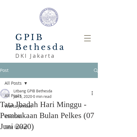
GPIB
Bethesda
DKI Jakarta
Post
All Posts
Litbang GPIB Bethesda
All Posts
Jun 5, 2020
0 min read
Tata Ibadah Hari Minggu -
Warta Jemaat
Pembukaan Bulan Pelkes (07
Khotbah
Juni 2020)
Tata Ibadah