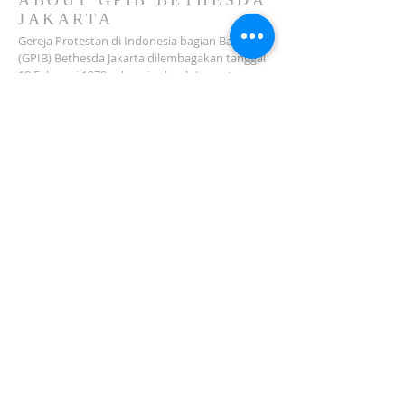
ABOUT GPIB BETHESDA
JAKARTA
Gereja Protestan di Indonesia bagian Barat
(GPIB) Bethesda Jakarta dilembagakan tanggal
18 Februari 1979 sebagai sebuah Jemaat
mandiri yang melakukan pelayanan di wilayah
Salemba, Percetakan Negara, Johar Baru,
Cempaka Putih dan sekitarnya…
ADDRESS
Jl. Kramat Jaya Baru I No.16, RT.2/RW.4, Johar
Baru
Kec. Johar Baru
Jakarta Pusat (10560)
Tel:
021-420 3624
jkt_gpibbethesda@yahoo.com
SUBSCRIBE FOR EMAILS