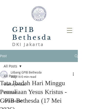
GPIB
Bethesda
DKI Jakarta
Post
All Posts
Litbang GPIB Bethesda
All Posts
May 16
0 min read
Tata Ibadah Hari Minggu
Warta Jemaat
Pemuliaan Yesus Kristus -
Khotbah
GPIB Bethesda (17 Mei
Tata Ibadah