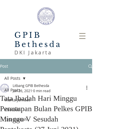
GPIB
Bethesda
DKI Jakarta
Post
All Posts
Litbang GPIB Bethesda
All Posts
Jun 26, 2021
0 min read
Tata Ibadah Hari Minggu
Warta Jemaat
Penutupan Bulan Pelkes GPIB
Khotbah
Minggu V Sesudah
Tata Ibadah