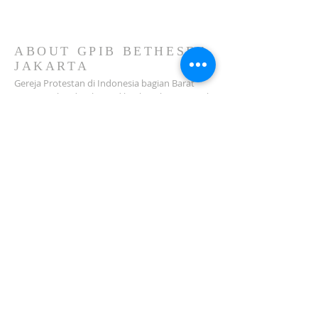
ABOUT GPIB BETHESDA
JAKARTA
Gereja Protestan di Indonesia bagian Barat
(GPIB) Bethesda Jakarta dilembagakan tanggal
18 Februari 1979 sebagai sebuah Jemaat
mandiri yang melakukan pelayanan di wilayah
Salemba, Percetakan Negara, Johar Baru,
Cempaka Putih dan sekitarnya…
ADDRESS
Jl. Kramat Jaya Baru I No.16, RT.2/RW.4, Johar
Baru
Kec. Johar Baru
Jakarta Pusat (10560)
Tel:
021-420 3624
jkt_gpibbethesda@yahoo.com