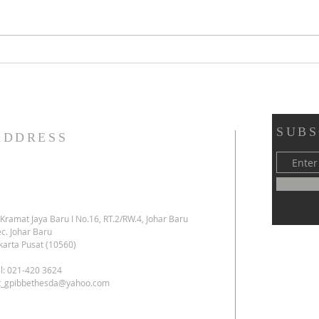
Tata Ibadah Keluarga - GPIB
Tata
Bethesda (05 Agustus 2026): 👇
Pent
👇 👇
YAPE
(02 A
SUBS
ADDRESS
. Kramat Jaya Baru I No.16, RT.2/RW.4, Johar Baru
c. Johar Baru
karta Pusat (10560)
l: 021-420 3624
kt_gpibbethesda@yahoo.com