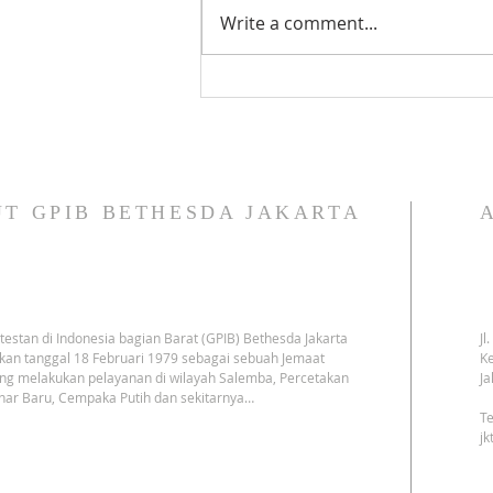
Tata Ibadah Minggu XI Sesudah
Write a comment...
Pentakosta Bulan GERMASA
GPIB 2026 - GPIB Bethesda (09
Agustus 2026): 👇 👇 👇
T GPIB BETHESDA JAKARTA
testan di Indonesia bagian Barat (GPIB) Bethesda Jakarta
Jl
kan tanggal 18 Februari 1979 sebagai sebuah Jemaat
Ke
ng melakukan pelayanan di wilayah Salemba, Percetakan
Ja
har Baru, Cempaka Putih dan sekitarnya…
Te
j