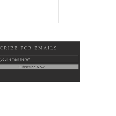
 Ibadah Minggu X Sesudah
akosta & Syukur HUT ke-45
NDIK GPIB - GPIB Bethesda
gustus 2026): 👇 👇 👇
CRIBE FOR EMAILS
Subscribe Now