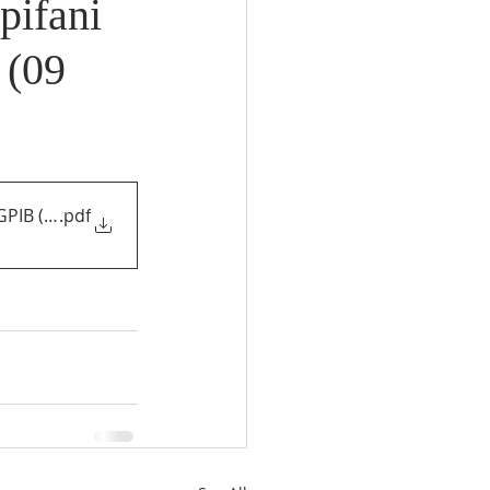
pifani
 (09
GPIB (09 Februari 2025)
.pdf