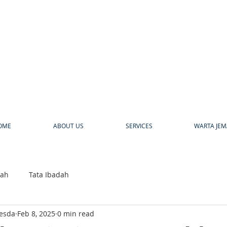
a
OME
ABOUT US
SERVICES
WARTA JEM
bah
Tata Ibadah
hesda
Feb 8, 2025
0 min read