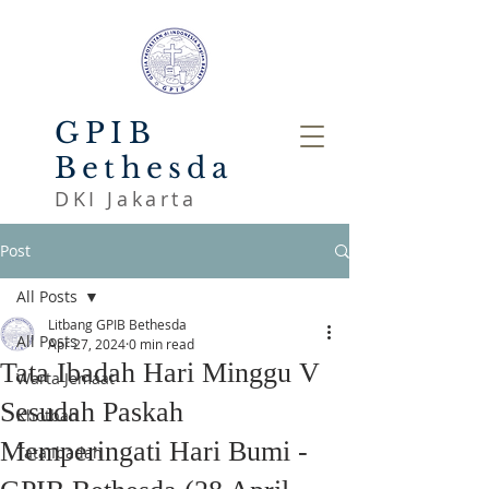
GPIB
Bethesda
DKI Jakarta
Post
All Posts
Litbang GPIB Bethesda
All Posts
Apr 27, 2024
0 min read
Tata Ibadah Hari Minggu V
Warta Jemaat
Sesudah Paskah
Khotbah
Memperingati Hari Bumi -
Tata Ibadah