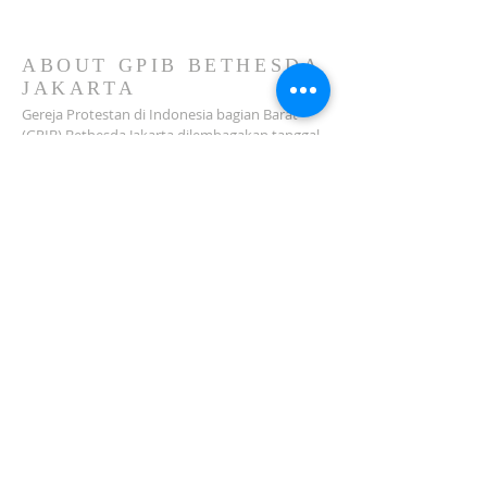
ABOUT GPIB BETHESDA
JAKARTA
Gereja Protestan di Indonesia bagian Barat
(GPIB) Bethesda Jakarta dilembagakan tanggal
18 Februari 1979 sebagai sebuah Jemaat
mandiri yang melakukan pelayanan di wilayah
Salemba, Percetakan Negara, Johar Baru,
Cempaka Putih dan sekitarnya…
ADDRESS
Jl. Kramat Jaya Baru I No.16, RT.2/RW.4, Johar
Baru
Kec. Johar Baru
Jakarta Pusat (10560)
Tel:
021-420 3624
jkt_gpibbethesda@yahoo.com
SUBSCRIBE FOR EMAILS