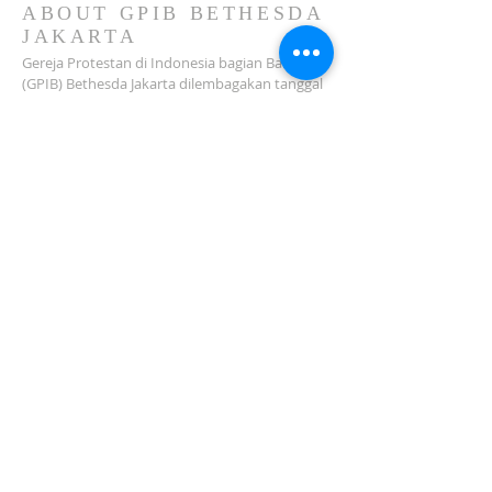
ABOUT GPIB BETHESDA
JAKARTA
Gereja Protestan di Indonesia bagian Barat
(GPIB) Bethesda Jakarta dilembagakan tanggal
18 Februari 1979 sebagai sebuah Jemaat
mandiri yang melakukan pelayanan di wilayah
Salemba, Percetakan Negara, Johar Baru,
Cempaka Putih dan sekitarnya…
ADDRESS
Jl. Kramat Jaya Baru I No.16, RT.2/RW.4, Johar
Baru
Kec. Johar Baru
Jakarta Pusat (10560)
Tel:
021-420 3624
jkt_gpibbethesda@yahoo.com
SUBSCRIBE FOR EMAILS