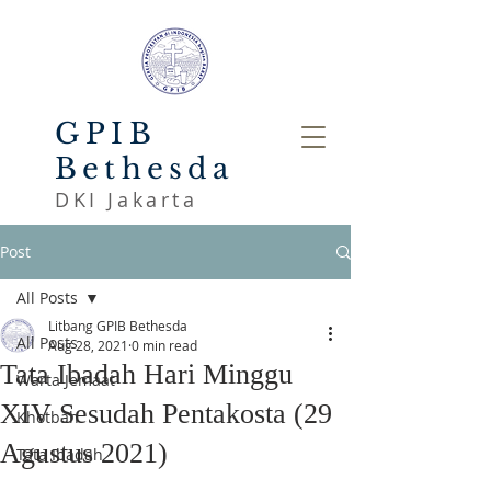
GPIB
Bethesda
DKI Jakarta
Post
All Posts
Litbang GPIB Bethesda
All Posts
Aug 28, 2021
0 min read
Tata Ibadah Hari Minggu
Warta Jemaat
XIV Sesudah Pentakosta (29
Khotbah
Agustus 2021)
Tata Ibadah