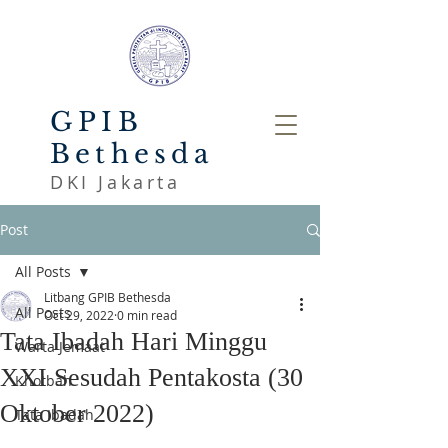
GPIB
Bethesda
DKI Jakarta
Post
All Posts
Litbang GPIB Bethesda
All Posts
Oct 29, 2022
0 min read
Tata Ibadah Hari Minggu
Warta Jemaat
XXI Sesudah Pentakosta (30
Khotbah
Oktober 2022)
Tata Ibadah