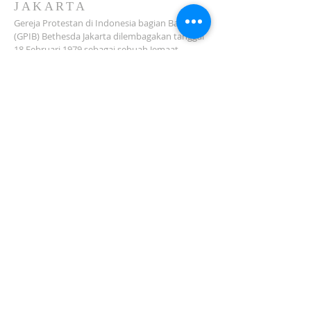
JAKARTA
Gereja Protestan di Indonesia bagian Barat
(GPIB) Bethesda Jakarta dilembagakan tanggal
18 Februari 1979 sebagai sebuah Jemaat
mandiri yang melakukan pelayanan di wilayah
Salemba, Percetakan Negara, Johar Baru,
Cempaka Putih dan sekitarnya…
ADDRESS
Jl. Kramat Jaya Baru I No.16, RT.2/RW.4, Johar
Baru
Kec. Johar Baru
Jakarta Pusat (10560)
Tel:
021-420 3624
jkt_gpibbethesda@yahoo.com
SUBSCRIBE FOR EMAILS
Subscribe Now