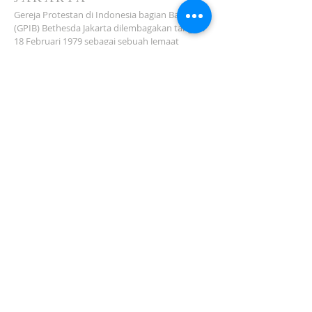
Gereja Protestan di Indonesia bagian Barat
(GPIB) Bethesda Jakarta dilembagakan tanggal
18 Februari 1979 sebagai sebuah Jemaat
mandiri yang melakukan pelayanan di wilayah
Salemba, Percetakan Negara, Johar Baru,
Cempaka Putih dan sekitarnya…
ADDRESS
Jl. Kramat Jaya Baru I No.16, RT.2/RW.4, Johar
Baru
Kec. Johar Baru
Jakarta Pusat (10560)
Tel:
021-420 3624
jkt_gpibbethesda@yahoo.com
SUBSCRIBE FOR EMAILS
Subscribe Now