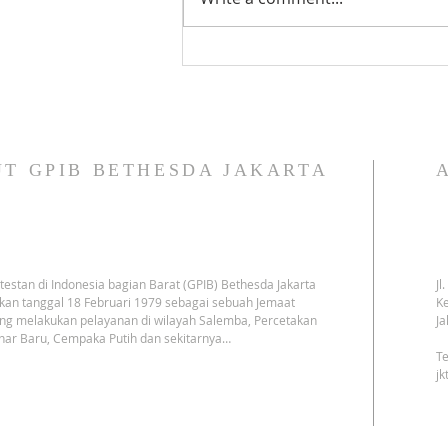
Bethesda (05 Agustus 2026): 👇
👇 👇
T GPIB BETHESDA JAKARTA
testan di Indonesia bagian Barat (GPIB) Bethesda Jakarta
Jl
kan tanggal 18 Februari 1979 sebagai sebuah Jemaat
Ke
ng melakukan pelayanan di wilayah Salemba, Percetakan
Ja
har Baru, Cempaka Putih dan sekitarnya…
Te
j