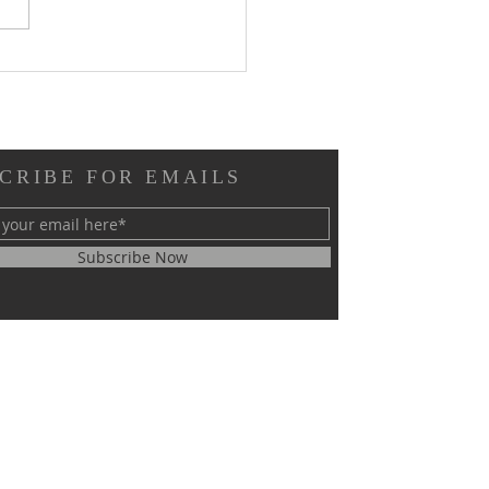
rga - GPIB Bethesda (29
026): 👇 👇 👇
CRIBE FOR EMAILS
Subscribe Now