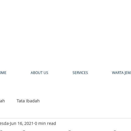
a
OME
ABOUT US
SERVICES
WARTA JEM
bah
Tata Ibadah
hesda
Jun 16, 2021
0 min read