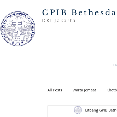
GPIB Bethesd
DKI Jakarta
H
All Posts
Warta Jemaat
Khot
Litbang GPIB Bet