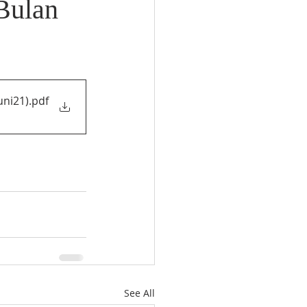
Bulan
uni21)
.pdf
See All