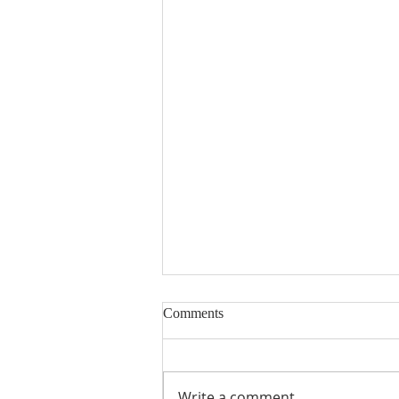
Tata Ibadah Keluarga - GPIB
Comments
Bethesda (05 Agustus 2026)
Klik link dibawah ini untuk akses
Tata Ibadah Keluarga - GPIB
Write a comment...