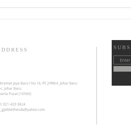
Pentakosta & Syukur HUT ke-45
Kelua
YAPENDIK GPIB - GPIB Bethesda
Juli 2
(02 Agustus 2026): 👇 👇 👇
SUBS
ADDRESS
. Kramat Jaya Baru I No.16, RT.2/RW.4, Johar Baru
c. Johar Baru
karta Pusat (10560)
l: 021-420 3624
kt_gpibbethesda@yahoo.com