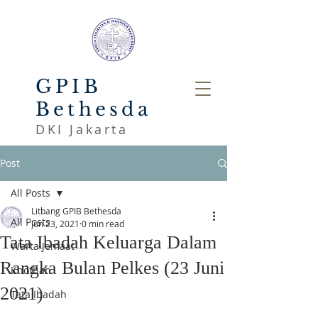
GPIB
Bethesda
DKI Jakarta
Post
All Posts
Litbang GPIB Bethesda
All Posts
Jun 23, 2021
0 min read
Tata Ibadah Keluarga Dalam
Warta Jemaat
Rangka Bulan Pelkes (23 Juni
Khotbah
2021)
Tata Ibadah