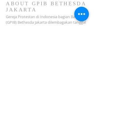
ABOUT GPIB BETHESDA
JAKARTA
Gereja Protestan di Indonesia bagian Barat
(GPIB) Bethesda Jakarta dilembagakan tanggal
18 Februari 1979 sebagai sebuah Jemaat
mandiri yang melakukan pelayanan di wilayah
Salemba, Percetakan Negara, Johar Baru,
Cempaka Putih dan sekitarnya…
ADDRESS
Jl. Kramat Jaya Baru I No.16, RT.2/RW.4, Johar
Baru
Kec. Johar Baru
Jakarta Pusat (10560)
Tel:
021-420 3624
jkt_gpibbethesda@yahoo.com
SUBSCRIBE FOR EMAILS