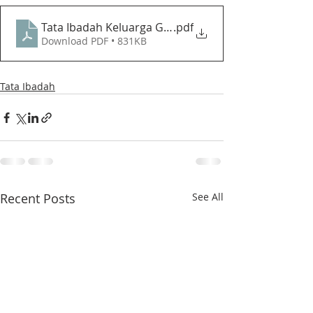
.pdf
Tata Ibadah Keluarga Gabungan - GP
Download PDF • 831KB
Tata Ibadah
Recent Posts
See All