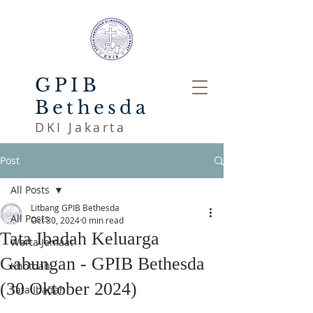
GPIB
Bethesda
DKI Jakarta
Post
All Posts
Litbang GPIB Bethesda
All Posts
Oct 30, 2024
0 min read
Tata Ibadah Keluarga
Warta Jemaat
Gabungan - GPIB Bethesda
Khotbah
(30 Oktober 2024)
Tata Ibadah