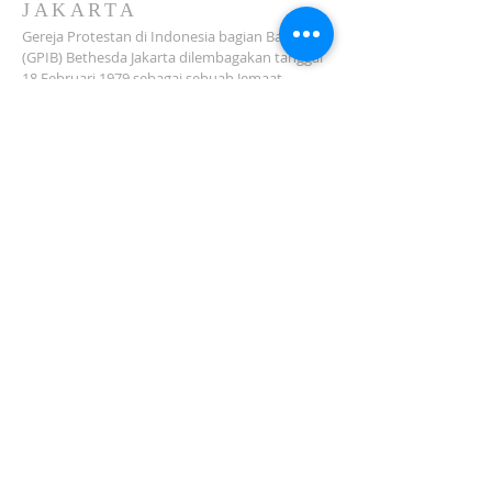
JAKARTA
Gereja Protestan di Indonesia bagian Barat
(GPIB) Bethesda Jakarta dilembagakan tanggal
18 Februari 1979 sebagai sebuah Jemaat
mandiri yang melakukan pelayanan di wilayah
Salemba, Percetakan Negara, Johar Baru,
Cempaka Putih dan sekitarnya…
ADDRESS
Jl. Kramat Jaya Baru I No.16, RT.2/RW.4, Johar
Baru
Kec. Johar Baru
Jakarta Pusat (10560)
Tel:
021-420 3624
jkt_gpibbethesda@yahoo.com
SUBSCRIBE FOR EMAILS
Subscribe Now