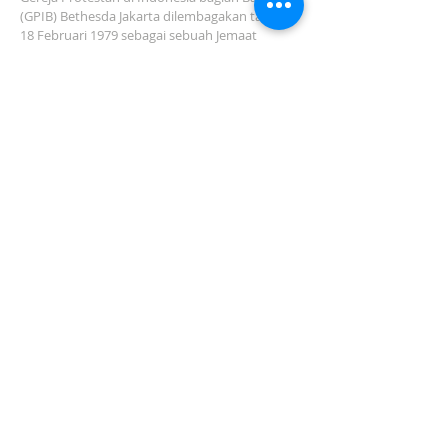
(GPIB) Bethesda Jakarta dilembagakan tanggal
18 Februari 1979 sebagai sebuah Jemaat
mandiri yang melakukan pelayanan di wilayah
Salemba, Percetakan Negara, Johar Baru,
Cempaka Putih dan sekitarnya…
ADDRESS
Jl. Kramat Jaya Baru I No.16, RT.2/RW.4, Johar
Baru
Kec. Johar Baru
Jakarta Pusat (10560)
Tel:
021-420 3624
jkt_gpibbethesda@yahoo.com
SUBSCRIBE FOR EMAILS
Subscribe Now