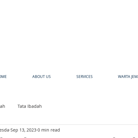
a
OME
ABOUT US
SERVICES
WARTA JEM
bah
Tata Ibadah
hesda
Sep 13, 2023
0 min read