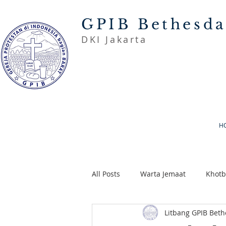
GPIB Bethesd
DKI Jakarta
H
All Posts
Warta Jemaat
Khot
Litbang GPIB Bet