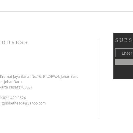
(02 Agustus 2026): 👇 👇 👇
SUBS
ADDRESS
. Kramat Jaya Baru I No.16, RT.2/RW.4, Johar Baru
c. Johar Baru
karta Pusat (10560)
l: 021-420 3624
kt_gpibbethesda@yahoo.com